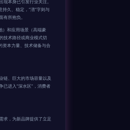
出现本身已引发行业关注。
持久、稳定，“潽”字则与
面有所抱负。
池）和应用场景（高端豪
的技术路径或商业模式切
的资本力量、技术储备与合
业链、巨大的市场容量以及
已进入“深水区”，消费者
需求，为新品牌提供了立足