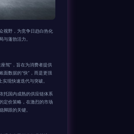
众视野，为竞争日趋白热化
局与蓬勃活力。
座驾”，旨在为消费者提供
面数据的“快”，而是更强
上实现快速迭代与突破。
依托国内成熟的供应链体系
的定价策略，在激烈的市场
稳脚跟的关键。