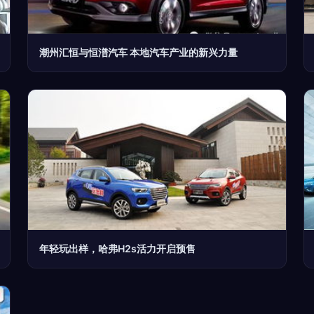
潮州汇恒与恒潽汽车 本地汽车产业的新兴力量
年轻玩出样，哈弗H2s活力开启预售