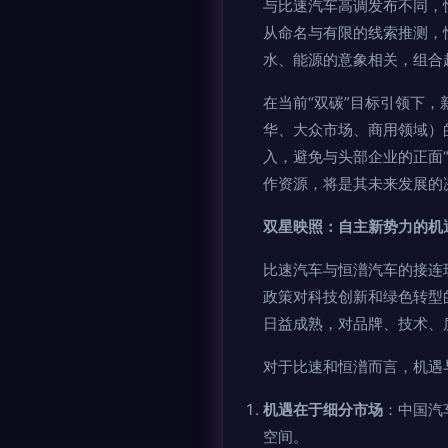
与比速汽车高调发布不同，
从命名与有限的线索推测，
水、能源的意象相关，组合
在当前“双碳”目标引领下
华、大众市场、商用领域）
入，避免与头部企业的正面
作资源，将是其未来发展的
双星映照：自主新势力的机
比速汽车与恒潽汽车的接连
政策对科技创新和绿色转型
日益成熟，对品牌、技术、
对于比速和恒潽而言，机遇
机遇在于细分市场
：中国汽
空间。