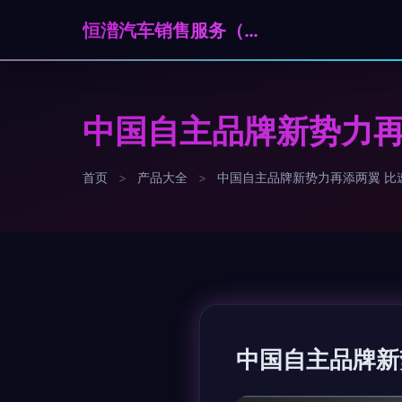
恒潽汽车销售服务（广州）有限公司
中国自主品牌新势力再
首页
>
产品大全
>
中国自主品牌新势力再添两翼 比
中国自主品牌新