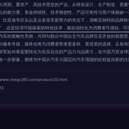
长周期、重资产、高技术壁垒的产业。从研发设计、生产制造、质量
位的耐力赛。资金持续性、技术独创性、产品可靠性与用户体验缺一
、比亚迪等巨头以及众多造车新势力的夹击下，清晰且独特的品牌标
度”，还是恒潽可能探索的特色技术，都必须转化为消费者可感知、可
汽车的策略性亮相，共同勾勒出中国自主汽车品牌百花齐放的新图景
与服务升级，最终也将为消费者带来更多样、更优质的选择。从发布
新军如何将蓝图转化为实实在在的产品力与品牌力，在中国乃至全球
每一步探索，都将为中国从汽车大国迈向汽车强国的征程提供新的注
chegu360.com/product/20.html
13